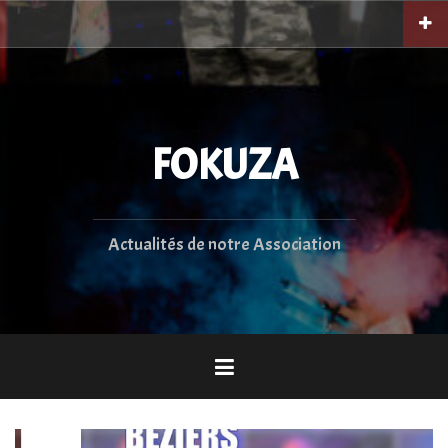
Aller
au
contenu
principal
FOKUZA
Actualités de notre Association