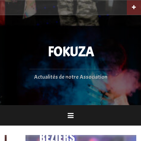
Aller
au
contenu
principal
FOKUZA
Actualités de notre Association