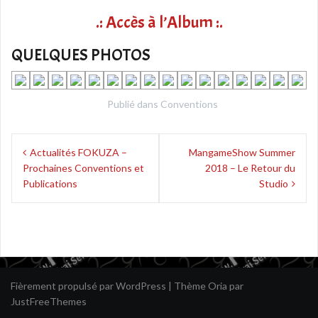
.: Accès à l’Album :.
QUELQUES PHOTOS
Publié dans
Conventions
Navigation
Actualités FOKUZA –
MangameShow Summer
de
Prochaines Conventions et
2018 – Le Retour du
l’article
Publications
Studio
Fièrement propulsé par WordPress
|
Thème
Oria
par
JustFreeThemes