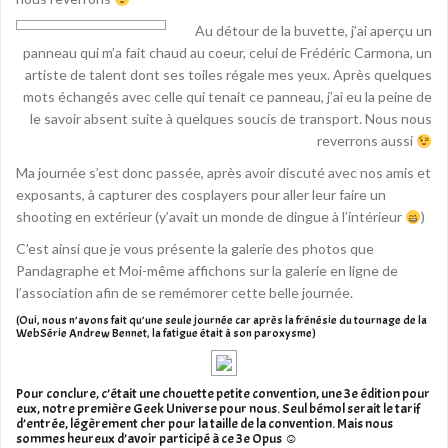
Au détour de la buvette, j’ai aperçu un
panneau qui m’a fait chaud au coeur, celui de Frédéric Carmona, un
artiste de talent dont ses toiles régale mes yeux. Après quelques
mots échangés avec celle qui tenait ce panneau, j’ai eu la peine de
le savoir absent suite à quelques soucis de transport. Nous nous
reverrons aussi
Ma journée s’est donc passée, après avoir discuté avec nos amis et
exposants, à capturer des cosplayers pour aller leur faire un
shooting en extérieur (y’avait un monde de dingue à l’intérieur
)
C’est ainsi que je vous présente la galerie des photos que
Pandagraphe et Moi-même affichons sur la galerie en ligne de
l’association afin de se remémorer cette belle journée.
(Oui, nous n’avons fait qu’une seule journée car après la frénésie du tournage de la
WebSérie Andrew Bennet, la fatigue était à son paroxysme)
Pour conclure, c’était une chouette petite convention, une 3e édition pour
eux, notre première Geek Universe pour nous. Seul bémol serait le tarif
d’entrée, légèrement cher pour la taille de la convention. Mais nous
sommes heureux d’avoir participé à ce 3e Opus ☺