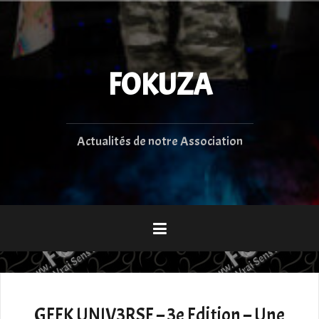
Aller
au
contenu
principal
FOKUZA
Actualités de notre Association
GEEK UNIV3RSE – 3e Edition – Une