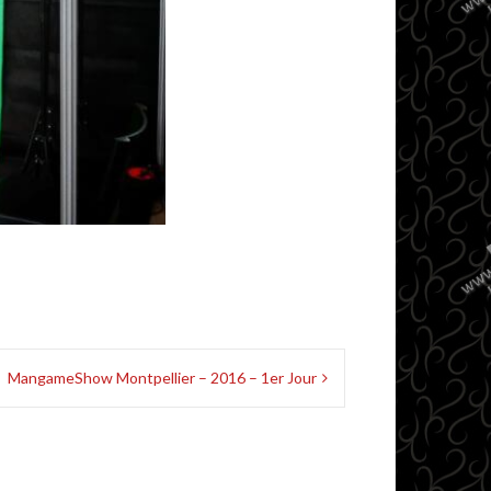
MangameShow Montpellier – 2016 – 1er Jour