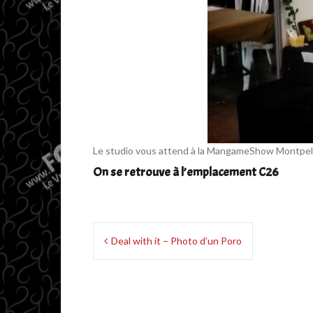
Le studio vous attend à la MangameShow Montpel
On se retrouve à l’emplacement C26
Navigation
Deal with it – Photo d’un Poro
de
l’article