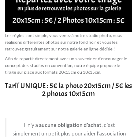
Les règles sont simple, vous venez à notre studio photo, nous
réalisons différentes photos sur notre fond noir et vous les
retrouvez gratuitement sur notre galerie en ligne dédiée !
Afin de repartir directement avec un souvenir et d’encourager le
concept des studios en convention, notre équipe propose le
tirage sur place aux formats 20x15cm ou 10x15cm.
Tarif UNIQUE :
5€ la photo 20x15cm / 5€ les
2 photos 10x15cm
Il n’y a
aucune obligation d’achat
, c’est
simplement un petit plus pour aider l’association