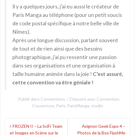
Il y a quelques jours, j’ai eu aussi le créateur de
Paris Manga au téléphone (pour un petit soucis
de code postal spécifique à notre belle ville de
Nîmes).
Après une longue discussion, parlant souvent
de tout et de rien ainsi que des besoins
photographique, j’ai pu ressentir une passion
dans ses organisations et une organisation à
taille humaine animée dans la joie !
C’est assuré,
cette convention va être géniale !
Publié dans
Conventions
Étiqueté avec
Convention
,
Couverture
,
Paris
,
ParisManga
,
studio
Navigation
FROZEN II – La SciFi Team
Avignon Geek Expo 4 –
de
et Images en Scène sur le
Photos de la Box FlashMe