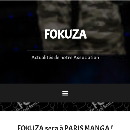
Aller
au
contenu
principal
FOKUZA
Actualités de notre Association
FOKUZA sera à PARIS MANGA !