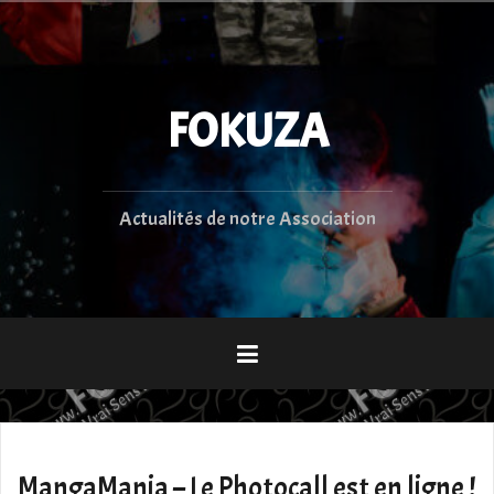
Aller
au
contenu
principal
FOKUZA
Actualités de notre Association
MangaMania – Le Photocall est en ligne !