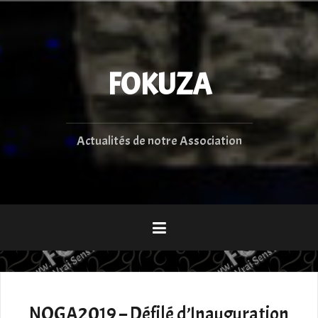
Aller
au
contenu
principal
FOKUZA
Actualités de notre Association
NOGA2019 – Défilé d’Inauguration