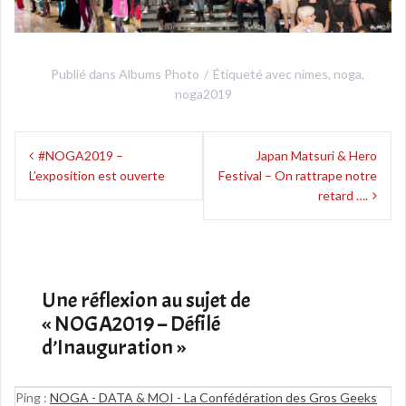
Publié dans
Albums Photo
Étiqueté avec
nimes
,
noga
,
noga2019
Navigation
#NOGA2019 –
Japan Matsuri & Hero
de
L’exposition est ouverte
Festival – On rattrape notre
l’article
retard ….
Une réflexion au sujet de
«
NOGA2019 – Défilé
d’Inauguration
»
Ping :
NOGA - DATA & MOI - La Confédération des Gros Geeks