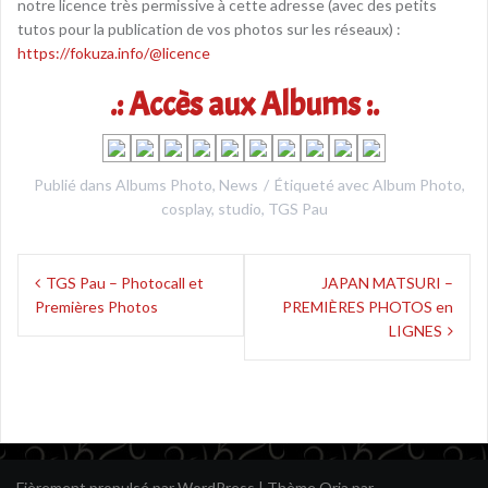
notre licence très permissive à cette adresse (avec des petits
tutos pour la publication de vos photos sur les réseaux) :
https://fokuza.info/@licence
.: Accès aux Albums :.
Publié dans
Albums Photo
,
News
Étiqueté avec
Album Photo
,
cosplay
,
studio
,
TGS Pau
Navigation
TGS Pau – Photocall et
JAPAN MATSURI –
de
Premières Photos
PREMIÈRES PHOTOS en
l’article
LIGNES
Fièrement propulsé par WordPress
|
Thème
Oria
par