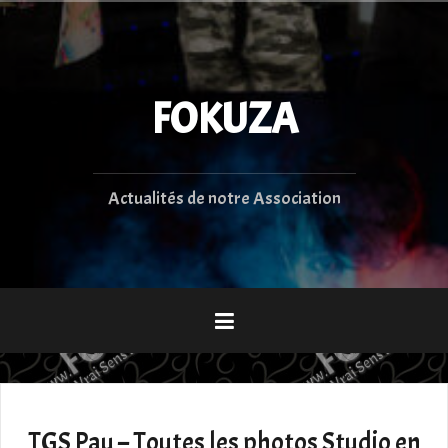
Aller
au
contenu
principal
FOKUZA
Actualités de notre Association
TGS Pau – Toutes les photos Studio en