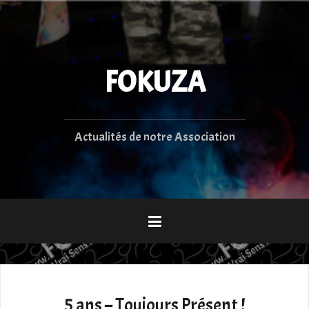
Aller
au
contenu
principal
FOKUZA
Actualités de notre Association
5 ans – Toujours Présent !