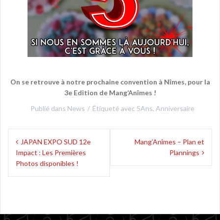
On se retrouve à notre prochaine convention à Nîmes, pour la
3e Edition de Mang’Anîmes !
Publié dans
News
Étiqueté avec
5Ans
,
Anniversaire
Navigation
JAPAN EXPO SUD 12e
Mang’Anîmes – Plan et
de
Impact : Les Premières
Plannings
l’article
Photos disponibles !